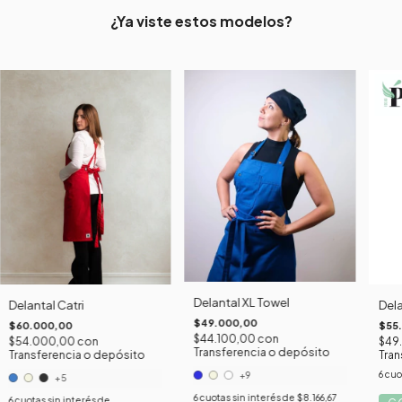
¿Ya viste estos modelos?
Delantal XL Towel
Delantal Catri
Dela
$49.000,00
$60.000,00
$55
$44.100,00
con
$54.000,00
con
$49
Transferencia o depósito
Transferencia o depósito
Tran
6
cuo
+9
+5
6
cuotas sin interés de
$8.166,67
6
cuotas sin interés de