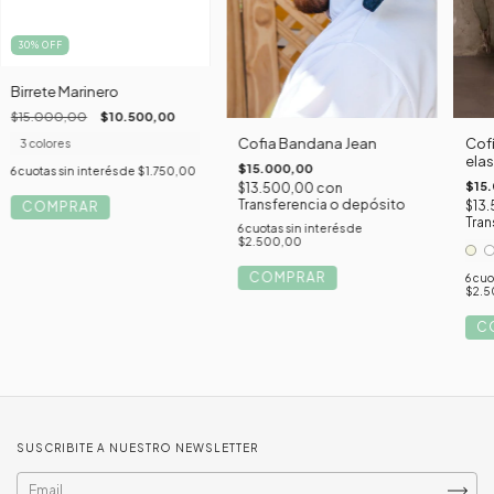
30
%
OFF
Birrete Marinero
$15.000,00
$10.500,00
Cofia Bandana Jean
Cofí
3 colores
elas
$15.000,00
6
cuotas sin interés de
$1.750,00
$15
$13.500,00
con
Transferencia o depósito
$13
COMPRAR
Tran
6
cuotas sin interés de
$2.500,00
COMPRAR
6
cuo
$2.5
C
SUSCRIBITE A NUESTRO NEWSLETTER