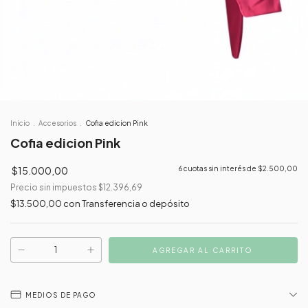
Inicio
.
Accesorios
.
Cofia edicion Pink
Cofia edicion Pink
$15.000,00
6
cuotas sin interés de
$2.500,00
Precio sin impuestos
$12.396,69
$13.500,00
con
Transferencia o depósito
MEDIOS DE PAGO