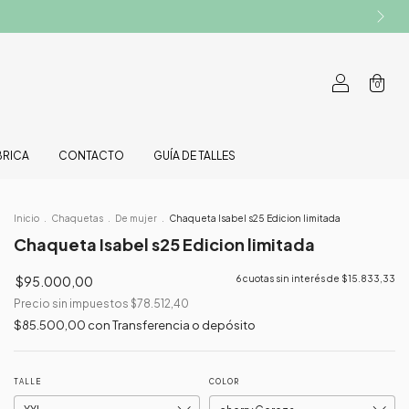
0
BRICA
CONTACTO
GUÍA DE TALLES
Inicio
.
Chaquetas
.
De mujer
.
Chaqueta Isabel s25 Edicion limitada
Chaqueta Isabel s25 Edicion limitada
$95.000,00
6
cuotas sin interés de
$15.833,33
Precio sin impuestos
$78.512,40
$85.500,00
con
Transferencia o depósito
TALLE
COLOR